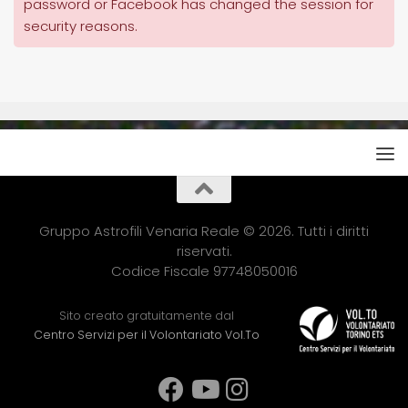
password or Facebook has changed the session for
security reasons.
Gruppo Astrofili Venaria Reale © 2026. Tutti i diritti
riservati.
Codice Fiscale 97748050016
Sito creato gratuitamente dal
Centro Servizi per il Volontariato Vol.To