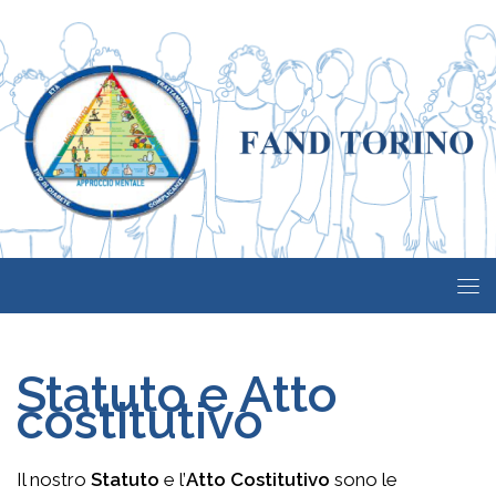
Salta al contenuto
Statuto e Atto
costitutivo
Il nostro
Statuto
e l’
Atto Costitutivo
sono le