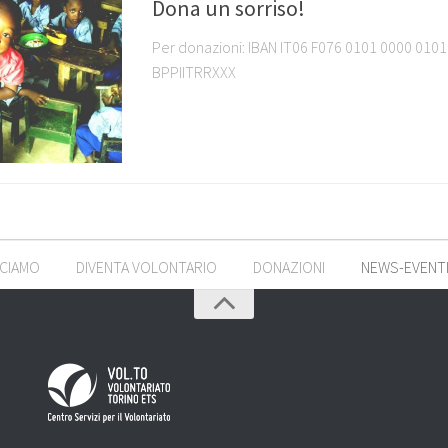
Dona un sorriso!
Per donazioni: IBAN IT06 F076 0101 0000 0101
BPPIITRRXXX
CCIAMO
DIVENTA VOLONTARIO
DONAZIONI
NEWS-EVENTI-