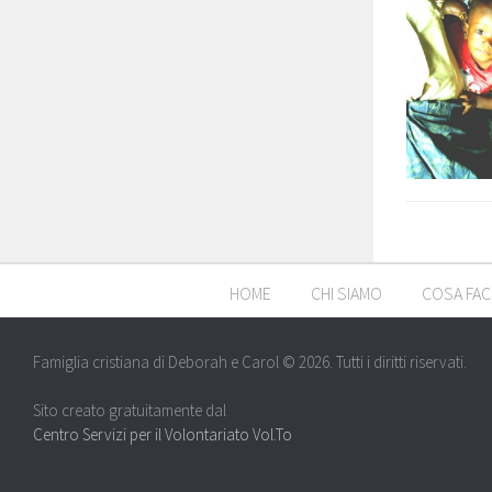
HOME
CHI SIAMO
COSA FA
Famiglia cristiana di Deborah e Carol © 2026. Tutti i diritti riservati.
Sito creato gratuitamente dal
Centro Servizi per il Volontariato Vol.To