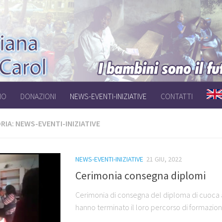
IO
DONAZIONI
NEWS-EVENTI-INIZIATIVE
CONTATTI
RIA:
NEWS-EVENTI-INIZIATIVE
NEWS-EVENTI-INIZIATIVE
21 GIU, 2022
Cerimonia consegna diplomi
Cerimonia di consegna del diploma di cuoca
hanno terminato il loro percorso di formazion