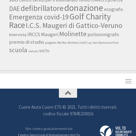
COMPASS
donazione
defibrillatore
DAE
ecografo
Golf Charity
Emergenza covid-19
Race
I.C.S. Maugeri di Gattico-Veruno
Molinette
IRCCS Maugeri
polisonnigrafo
Intervista
premio di studio
progetto
Re/Max Brothers Golf Cup
San Damiano d'Asti
scuola
Vol.To
statuto
Cuore Aiuta Cuore ETS © 2021. Tutti i diritti riservati.
codice fiscale 97845230016
Sito creato gratuitamente dal
Centro Servizi per il Volontariato Vol.To