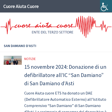
Cuore Aiuta Cuore
Salta al contenuto
SAN DAMIANO D’ASTI
NOTIZIE
15 novembre 2024: Donazione di un
defibrillatore all’IC “San Damiano”
di San Damiano d’Asti
Cuore Aiuta cuore ETS ha donato un DAE
(Defibrillatore Automatico Esterno) all’Istituto
Comprensivo “San Damiano” di San Damiano
d’Asti. La cerimonia di consegna del dispositivo è