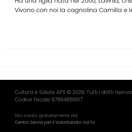
Ha una figlia nata nel 2000, Lavinia, ch
Vivono con noi la cagnolina Camilla e le
Cultura e Salute APS © 2026. Tutti i diritti riservat
Codice Fiscale 97894890017
Sito creato gratuitamente dal
Centro Servizi per il Volontariato Vol.To