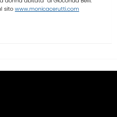
La donna abitata” di Gioconda Belli.
l sito
www.monicacerutti.com