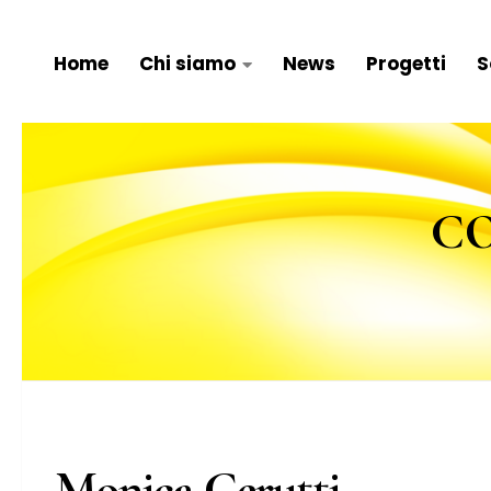
Salta al contenuto
Home
Chi siamo
News
Progetti
S
CO
Monica Cerutti