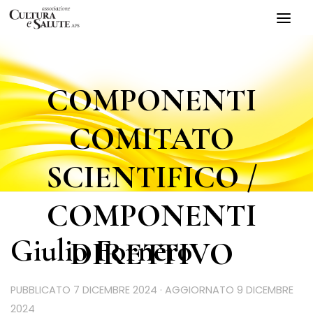
Salta al contenuto
COMPONENTI
COMITATO
SCIENTIFICO
/
COMPONENTI
Giulio Fornero
DIRETTIVO
PUBBLICATO
7 DICEMBRE 2024
· AGGIORNATO
9 DICEMBRE
2024