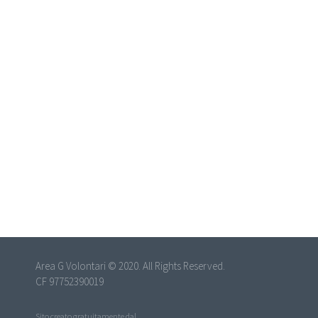
Area G Volontari © 2020. All Rights Reserved.
CF 97752390019
Sito creato gratuitamente dal