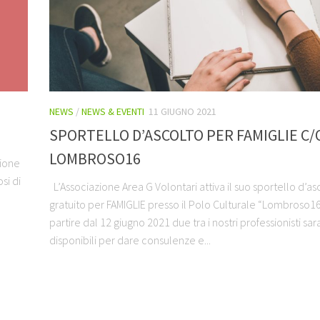
NEWS
/
NEWS & EVENTI
11 GIUGNO 2021
SPORTELLO D’ASCOLTO PER FAMIGLIE C/
LOMBROSO16
zione
si di
L’Associazione Area G Volontari attiva il suo sportello d’as
gratuito per FAMIGLIE presso il Polo Culturale “Lombroso16
partire dal 12 giugno 2021 due tra i nostri professionisti sa
disponibili per dare consulenze e...