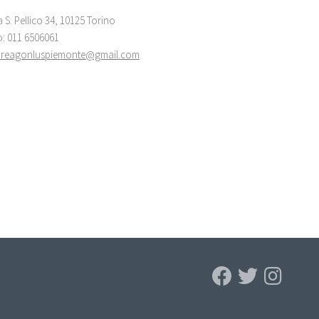
a S. Pellico 34, 10125 Torino
o: 011 6506061
areagonluspiemonte@gmail.com