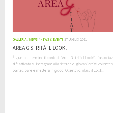
GALLERIA
/
NEWS
/
NEWS & EVENTI
27 LUGLIO 2021
AREA G SI RIFÀ IL LOOK!
È giunto al termine il contest “Area G si rifà il Look!”. L’associa
si è attivata su Instagram alla ricerca di giovani artisti volentero
partecipare e mettersi in gioco. Obiettivo: rifarsi il Look...