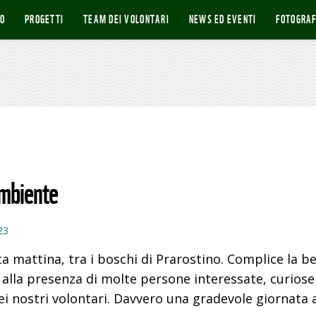
O
PROGETTI
TEAM DEI VOLONTARI
NEWS ED EVENTI
FOTOGRAF
ambiente
23
 mattina, tra i boschi di Prarostino. Complice la bel
 alla presenza di molte persone interessate, curiose 
ei nostri volontari. Davvero una gradevole giornata 