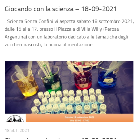
Divulgazione
Giocando con la scienza – 18-09-2021
Consigli
Scienza Senza Confini vi aspetta sabato 18 settembre 2021,
Agenda eventi
dalle 15 alle 17, presso il Piazzale di Villa Willy (Perosa
Collaborazioni
Argentina) con un laboratorio dedicato alle tematiche degli
zuccheri nascosti, la buona alimentazione...
Novità
Progetti
Pubblicazioni
Galleria
Foto
Video
Audio
Sostienici
18 SET, 2021
Diventa socio