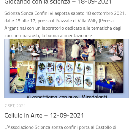
Giocando con la scienza – 18-09-2021
Fai una donazione
Scienza Senza Confini vi aspetta sabato 18 settembre 2021,
5×1000
dalle 15 alle 17, presso il Piazzale di Villa Willy (Perosa
Contatti
Argentina) con un laboratorio dedicato alle tematiche degli
zuccheri nascosti, la buona alimentazione e...
7 SET, 2021
Cellule in Arte – 12-09-2021
L’Associazione Scienza senza confini porta al Castello di