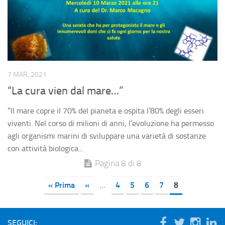
7 MAR, 2021
“La cura vien dal mare…”
“Il mare copre il 70% del pianeta e ospita l’80% degli esseri
viventi. Nel corso di milioni di anni, l’evoluzione ha permesso
agli organismi marini di sviluppare una varietà di sostanze
con attività biologica...
Pagina 8 di 8
« Prima
«
...
4
5
6
7
8
SEGUICI: