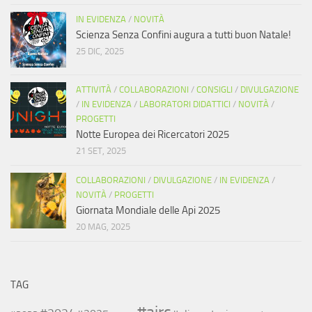
IN EVIDENZA
/
NOVITÀ
Scienza Senza Confini augura a tutti buon Natale!
25 DIC, 2025
ATTIVITÀ
/
COLLABORAZIONI
/
CONSIGLI
/
DIVULGAZIONE
/
IN EVIDENZA
/
LABORATORI DIDATTICI
/
NOVITÀ
/
PROGETTI
Notte Europea dei Ricercatori 2025
21 SET, 2025
COLLABORAZIONI
/
DIVULGAZIONE
/
IN EVIDENZA
/
NOVITÀ
/
PROGETTI
Giornata Mondiale delle Api 2025
20 MAG, 2025
TAG
#airc