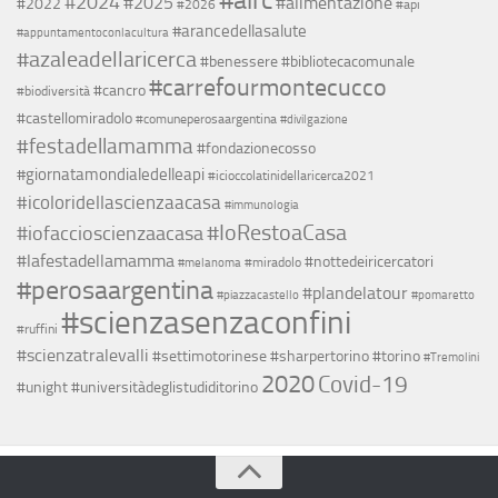
#2024
#2025
#alimentazione
#2022
#2026
#api
#arancedellasalute
#appuntamentoconlacultura
#azaleadellaricerca
#benessere
#bibliotecacomunale
#carrefourmontecucco
#cancro
#biodiversità
#castellomiradolo
#comuneperosaargentina
#divilgazione
#festadellamamma
#fondazionecosso
#giornatamondialedelleapi
#icioccolatinidellaricerca2021
#icoloridellascienzaacasa
#immunologia
#IoRestoaCasa
#iofaccioscienzaacasa
#lafestadellamamma
#nottedeiricercatori
#miradolo
#melanoma
#perosaargentina
#plandelatour
#piazzacastello
#pomaretto
#scienzasenzaconfini
#ruffini
#scienzatralevalli
#settimotorinese
#sharpertorino
#torino
#Tremolini
2020
Covid-19
#unight
#universitàdeglistudiditorino