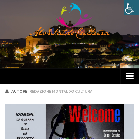
Home
AUTORE:
REDAZIONE MONTALDO CULTURA
Chi siamo
Statuto
Consiglio direttivo
Attività associative