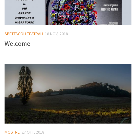
Eventi
Mostre
Conferenze
SPETTACOLI TEATRALI
18 NOV, 2018
Concerti
Welcome
Spettacoli teatrali
Presentazioni
Eventi di socializzazione
Agenda eventi
Sostieni l’Associazione
Contatti
MOSTRE
27 OTT, 2018