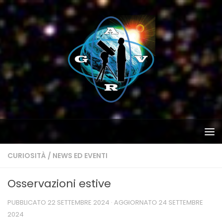
Salta al contenuto
CURIOSITÀ
/
NEWS ED EVENTI
Osservazioni estive
PUBBLICATO
22 SETTEMBRE 2024
· AGGIORNATO
24 SETTEMBRE
2024