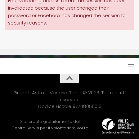
Error validating access token: The session has been
invalidated because the user changed their
password or Facebook has changed the session for
security reasons.
Gruppo Astrofili Venaria Reale © 2026. Tutti i diritti
riservati.
Codice Fiscale 97748050016
Sito creato gratuitamente dal
Centro Servizi per il Volontariato Vol.To