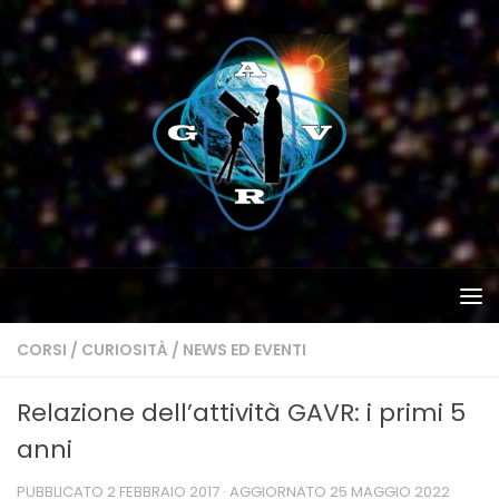
Salta al contenuto
CORSI
/
CURIOSITÀ
/
NEWS ED EVENTI
Relazione dell’attività GAVR: i primi 5
anni
PUBBLICATO
2 FEBBRAIO 2017
· AGGIORNATO
25 MAGGIO 2022