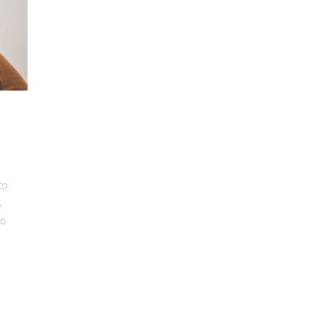
to
A
no