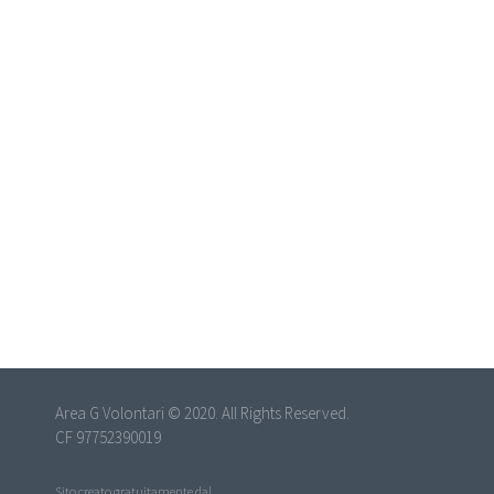
Area G Volontari © 2020. All Rights Reserved.
CF 97752390019
Sito creato gratuitamente dal