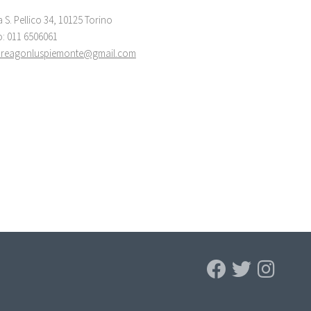
a S. Pellico 34, 10125 Torino
o: 011 6506061
areagonluspiemonte@gmail.com