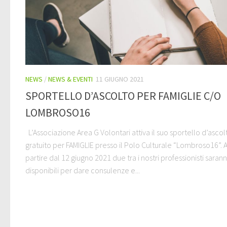
NEWS
/
NEWS & EVENTI
11 GIUGNO 2021
SPORTELLO D’ASCOLTO PER FAMIGLIE C/O
LOMBROSO16
L’Associazione Area G Volontari attiva il suo sportello d’ascol
gratuito per FAMIGLIE presso il Polo Culturale “Lombroso16”. 
partire dal 12 giugno 2021 due tra i nostri professionisti saran
disponibili per dare consulenze e...