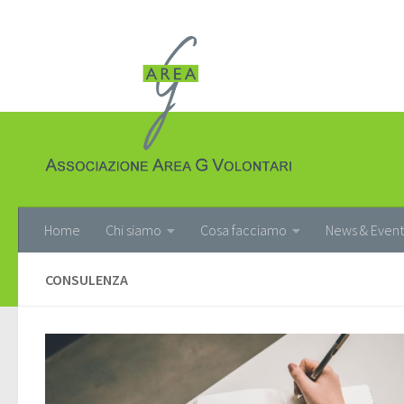
Salta al contenuto
Home
Chi siamo
Cosa facciamo
News & Event
CONSULENZA