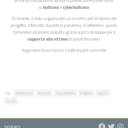
al fine di coordinare le attività di prevenzione e intervento
su
bullismo
e
cyberbullismo
.
Di recente, è stato organizzato un incontro per la ripresa del
progetto, interrotto durante la pandemia. A Settembre, quindi,
torneremo ad essere operativi grazie a piccole équipe per il
supporto alle vittime
di questi fenomeni.
Auguriamo buon lavoro a tutte le parti coinvolte!
Tag:
Adolescenza
bullismo
news. updates
progetto
ragazzi
sicursè
SEGUICI: